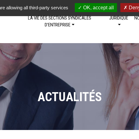
re allowing all third-party services
OK, accept all
Deny
LA VIE DES SECTIONS SYNDICALES
JURIDIQUE
NO
D’ENTREPRISE
ACTUALITÉS